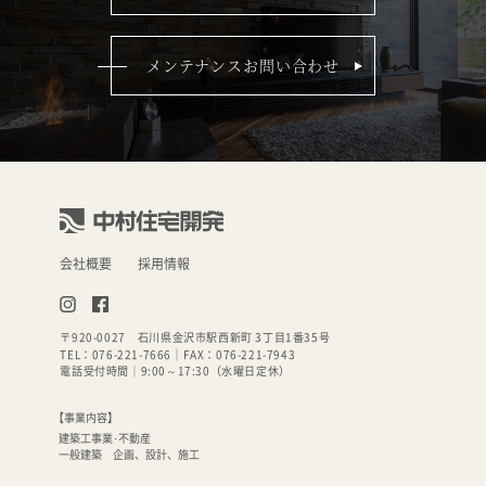
メンテナンスお問い合わせ
会社概要
採用情報
〒920-0027
石川県金沢市駅西新町 3丁目1番35号
TEL：076-221-7666
｜FAX：
076-221-7943
電話受付時間｜9:00～17:30（水曜日定休）
【事業内容】
建築工事業･不動産
一般建築 企画、設計、施工