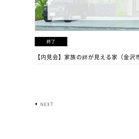
終了
【内見会】家族の絆が見える家（金沢
投
NEXT
稿
の
ペ