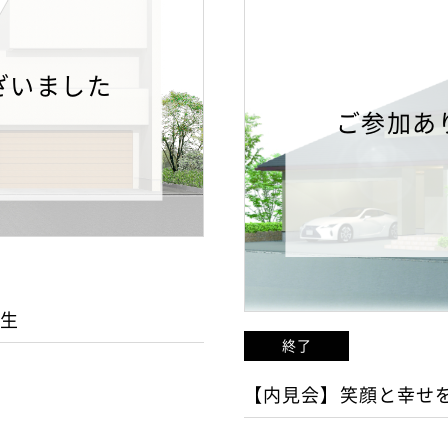
ざいました
ご参加あ
誕生
終了
【内見会】笑顔と幸せ