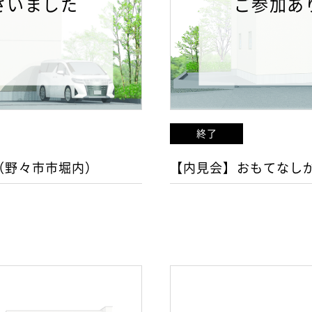
ざいました
ご参加あ
終了
（野々市市堀内）
【内見会】おもてなし