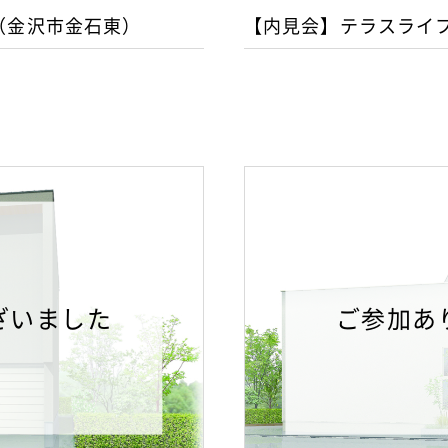
（金沢市金石東）
【内見会】テラスライ
ざいました
ご参加あ