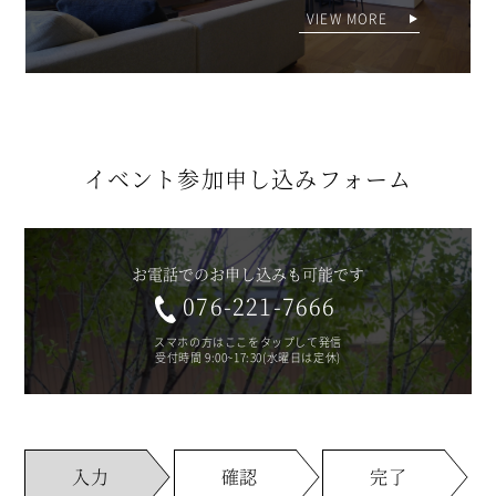
VIEW MORE
イベント参加
申し込みフォーム
お電話でのお申し込みも可能です
076-221-7666
スマホの方はここをタップして発信
受付時間 9:00~17:30(水曜日は定休)
入力
確認
完了