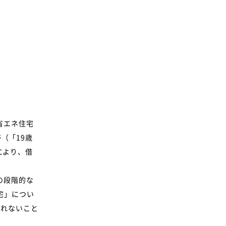
省エネ住宅
（「19歳
により、借
の段階的な
宅」につい
られないこと