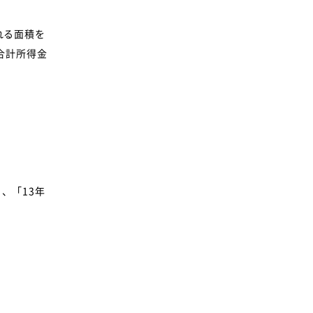
れる面積を
合計所得金
、「13年